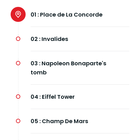
01 :
Place de La Concorde
02 :
Invalides
03 :
Napoleon Bonaparte's
tomb
04 :
Eiffel Tower
05 :
Champ De Mars