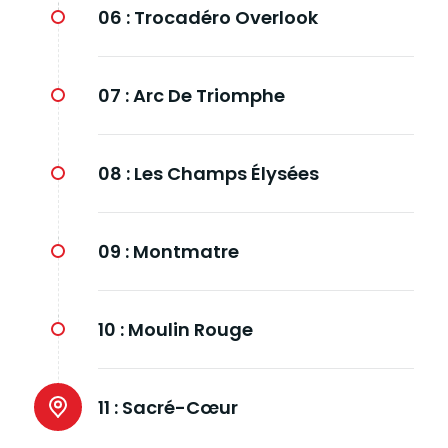
06 :
Trocadéro Overlook
07 :
Arc De Triomphe
08 :
Les Champs Élysées
09 :
Montmatre
10 :
Moulin Rouge
11 :
Sacré-Cœur