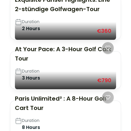
2-stündige Golfwagen-Tour
Duration
2 Hours
€360
At Your Pace: A 3-Hour Golf Cart
Tour
Duration
3 Hours
€790
Paris Unlimited² : A 8-Hour Golf
Cart Tour
Duration
8 Hours