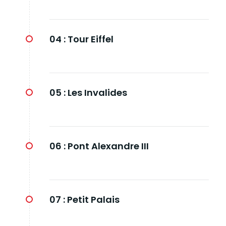
04 :
Tour Eiffel
05 :
Les Invalides
06 :
Pont Alexandre III
07 :
Petit Palais