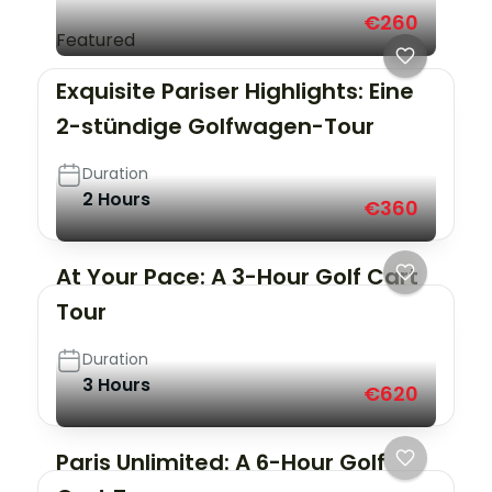
€260
Featured
Exquisite Pariser Highlights: Eine
2-stündige Golfwagen-Tour
Duration
2 Hours
€360
At Your Pace: A 3-Hour Golf Cart
Tour
Duration
3 Hours
€620
Paris Unlimited: A 6-Hour Golf