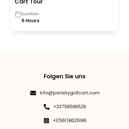
Cart Tour
Duration
6 Hours
Folgen Sie uns
Info@parisbygolfcart.com
+33759599528
+1(561)9625196