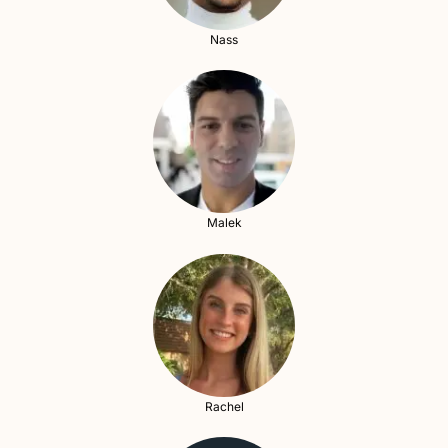
Nass
Malek
Rachel