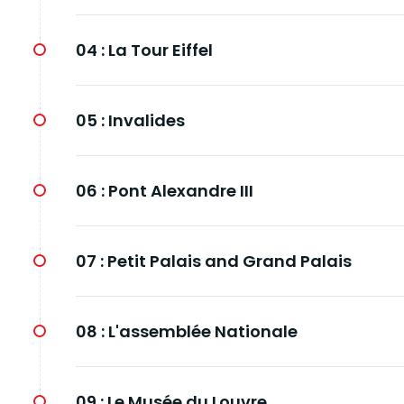
04 :
La Tour Eiffel
05 :
Invalides
06 :
Pont Alexandre III
07 :
Petit Palais and Grand Palais
08 :
L'assemblée Nationale
09 :
Le Musée du Louvre