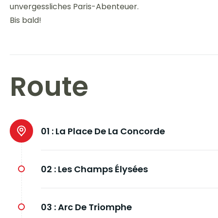
unvergessliches Paris-Abenteuer.
Bis bald!
Route
01 :
La Place De La Concorde
02 :
Les Champs Élysées
03 :
Arc De Triomphe