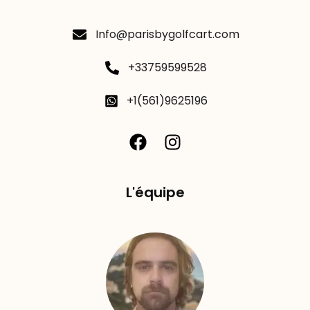
Info@parisbygolfcart.com
+33759599528
+1(561)9625196
L'équipe