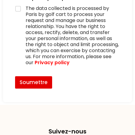
h
M
The data collected is processed by
o
e
Paris by golf cart to process your
n
s
request and manage our business
e
s
relationship. You have the right to
a
access, rectify, delete, and transfer
g
e
your personal information, as well as
the right to object and limit processing,
which you can exercise by contacting
us. For more information, please see
our
Privacy policy
Soumettre
Suivez-nous