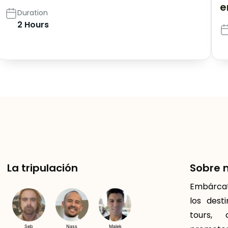
e
Duration
2 Hours
La tripulación
Sobre 
Embárcate
los dest
tours, 
Seb
Nass
Malek