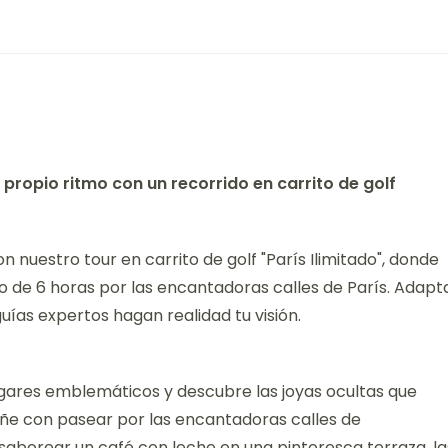
u propio ritmo con un recorrido en carrito de golf
uestro tour en carrito de golf "París Ilimitado", donde
ido de 6 horas por las encantadoras calles de París. Adapt
uías expertos hagan realidad tu visión.
 lugares emblemáticos y descubre las joyas ocultas que
eñe con pasear por las encantadoras calles de
saborear un café con leche en una pintoresca terraza, la