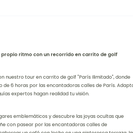
u propio ritmo con un recorrido en carrito de golf
uestro tour en carrito de golf "París Ilimitado", donde
ido de 6 horas por las encantadoras calles de París. Adapt
uías expertos hagan realidad tu visión.
 lugares emblemáticos y descubre las joyas ocultas que
eñe con pasear por las encantadoras calles de
saborear un café con leche en una pintoresca terraza, la