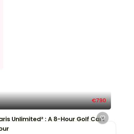
€790
aris Unlimited² : A 8-Hour Golf Cart
our