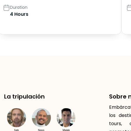
Duration
4 Hours
La tripulación
Sobre 
Embárcate
los dest
tours, 
Seb
Nass
Malek