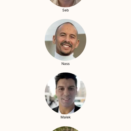
Seb
Nass
Malek