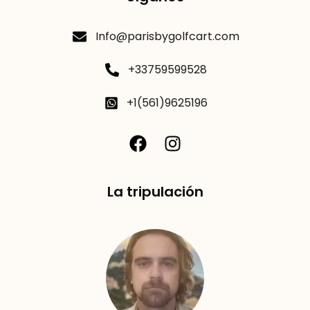
Info@parisbygolfcart.com
+33759599528
+1(561)9625196
La tripulación