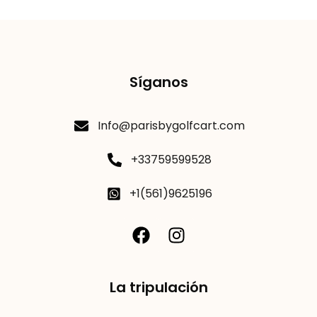
Síganos
Info@parisbygolfcart.com
+33759599528
+1(561)9625196
La tripulación